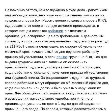
Независимо от того, кем возбуждено в суде дело - работником
или работодателем, не согласным с решением комиссии по
трудовым спорам (см. Рассмотрение трудовых споров в КТС),
суд решает этот спор в порядке искового производства, в
котором истцом является
работник
, а ответчиком -
организация, оспаривающая его требования. К давностным
срокам для обращения за разрешением трудового спора в суд
ст. 211 КЗоТ относит следующие: по спорам об увольнении -
месячный срок, исчисляемый со дня вручения работнику
приказа об увольнении, а если
приказ
вручен не был, - со дня
выдачи трудовой книжки с записью об основаниях
прекращения трудового договора (контракта) либо со дня,
когда работник отказался от получения приказа об увольнении
или трудовой книжки. За разрешением в суде иных трудовых
споров работники могут обращаться в 3-месячный срок со дня,
когда они узнали или должны были узнать о нарушении их
прав. Для обращения работодателя в суд с иском к работнику
о возмещении материального ущерба, причиненного
организации, установлен срок в 1 год со дня обнаружения
причиненного вреда. По спорам, которые рассматривались в