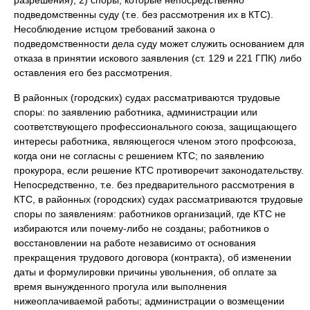
разрешения); 2) споры, которые непосредственно
подведомственны суду (т.е. без рассмотрения их в КТС).
Несоблюдение истцом требований закона о
подведомственности дела суду может служить основанием для
отказа в принятии искового заявления (ст. 129 и 221 ГПК) либо
оставления его без рассмотрения.
В районных (городских) судах рассматриваются трудовые
споры: по заявлению работника, администрации или
соответствующего профессионального союза, защищающего
интересы работника, являющегося членом этого профсоюза,
когда они не согласны с решением КТС; по заявлению
прокурора, если решение КТС противоречит законодательству.
Непосредственно, т.е. без предварительного рассмотрения в
КТС, в районных (городских) судах рассматриваются трудовые
споры по заявлениям: работников организаций, где КТС не
избираются или почему-либо не созданы; работников о
восстановлении на работе независимо от основания
прекращения трудового договора (контракта), об изменении
даты и формулировки причины увольнения, об оплате за
время вынужденного прогула или выполнения
нижеоплачиваемой работы; администрации о возмещении